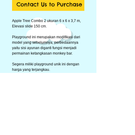
Contact Us to Purchase
Apple Tree Combo
2
ukuran
6 x 6 x 3,7 m
,
Elevasi slide 150 cm
.
Playground ini merupakan modifikasi dari
model yang sebelumnya, perbedaannya
yaitu sisi ayunan diganti fungsi menjadi
permainan ketangkasan monkey bar.
Segera miliki playground unik ini dengan
harga yang terjangkau.
Hubungi kami di Telp 021-86908361, 021-
22847705 atau email ke
tempatbermainanak@gmail.com
Contact Person:
Nada : 0819-2777-7234
Fitri : 0811-9221-703
#rumahpohonku #playground #treehouse
#plastiklldpe #kayujati #swing
kids