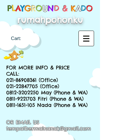
P
L
A
Y
G
R
O
U
N
D &
K
A
D
O
rumahpohonku
Cart:
FOR MORE INFO & PRICE
CALL:
021-86908361
(Office)
021-22847705
(Office)
0812-3202250
May (Phone & WA)
0811-9221703
Fitri (Phone & WA)
0811-1651-105
Nada (Phone & WA)
OR EMAIL US
tempatbermainanak@gmail.com