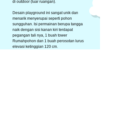
di outdoor (luar ruangan).
Desain playground ini sangat unik dan
menarik menyerupai seperti pohon
sungguhan. Isi permainan berupa tangga
naik dengan sisi kanan kiri terdapat
pegangan tali nya, 1 buah tower
Rumahpohon dan 1 buah perosotan lurus
elevasi ketinggian 120 cm.
Playground ini cocok ditempatkan untuk
sekolah, rumah pribadi, restaurant ataupun
tempat wisata. Untuk menambah keseruan
saat bemain, Anda juga dapat menambah
isi permainan stand alone, seperti ayunan,
jungkitan atau mainan puteran.
Informasi lebih lanjut dapat menghubungi
kami di nomer 021-86908361, 021-
22847705.
Contact Person:
Nada : 0819-2777-7234
Fitri : 0811-9221-703
email : tempatbermainanak@gmail.com