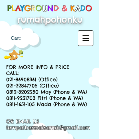
P
L
A
Y
G
R
O
U
N
D &
K
A
D
O
rumahpohonku
Cart:
FOR MORE INFO & PRICE
CALL:
021-86908361
(Office)
021-22847705
(Office)
0812-3202250
May (Phone & WA)
0811-9221703
Fitri (Phone & WA)
0811-1651-105
Nada (Phone & WA)
OR EMAIL US
tempatbermainanak@gmail.com