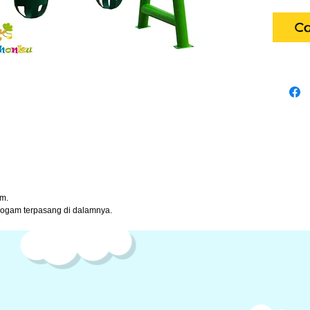
Co
cm.
 logam terpasang di dalamnya.