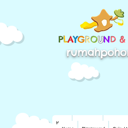
P
L
A
Y
G
R
O
U
N
D 
rumahpoho
Home
Playground
Coin Mac