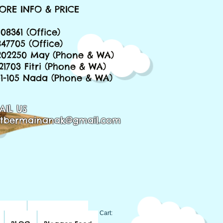
ORE INFO & PRICE
08361 (Office)
847705 (Office)
202250 May (Phone & WA)
221703 Fitri (Phone & WA)
651-105 Nada (Phone & WA)
AIL US
tbermainanak@gmail.com
BLOG
Blogger Feed
Cart: