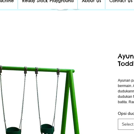
achine
Ready Stock Playground
About Us
Contact Us
Ayun
Todd
Ayunan pa
bermain. A
dudukann
dudukan f
batita. Ra
Opsi dud
Select