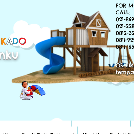
FOR M
CALL:
021-869
021-22
0812-3
&
K
A
D
O
0811-9
0811-1
nku
OR EM
tempa
hine
Ready Stock Playground
About Us
Contact Us