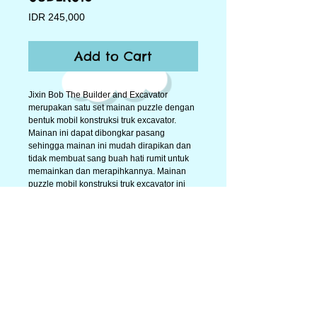
Price
IDR 245,000
Add to Cart
Jixin Bob The Builder and Excavator 
merupakan satu set mainan puzzle dengan 
bentuk mobil konstruksi truk excavator. 
Mainan ini dapat dibongkar pasang 
sehingga mainan ini mudah dirapikan dan 
tidak membuat sang buah hati rumit untuk 
memainkan dan merapihkannya. Mainan 
puzzle mobil konstruksi truk excavator ini 
sangat membantu untuk melatih 
ketangkasan anak, meningkatkan daya 
imajinasi anak, meningkatkan kecerdasan 
otak anak, menstimulasi perkembangan 
anak serta dapat mengembangkan fantasi 
dan imajinasi anak. Dikemas didalam box 
kemasan sehingga terlihat rapi.
Details