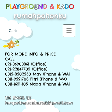
P
L
A
Y
G
R
O
U
N
D &
K
A
D
O
rumahpohonku
Cart:
FOR MORE INFO & PRICE
CALL:
021-86908361
(Office)
021-22847705
(Office)
0812-3202250
May (Phone & WA)
0811-9221703
Fitri (Phone & WA)
0811-1651-105
Nada (Phone & WA)
OR EMAIL US
tempatbermainanak@gmail.com