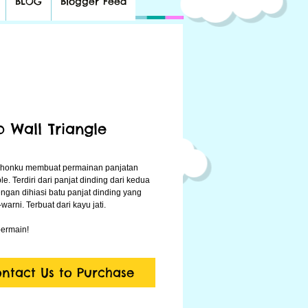
BLOG
Blogger Feed
b Wall Triangle
onku membuat permainan panjatan 
e. Terdiri dari panjat dinding dari kedua 
engan dihiasi batu panjat dinding yang 
arni. Terbuat dari kayu jati.
ermain!
ntact Us to Purchase