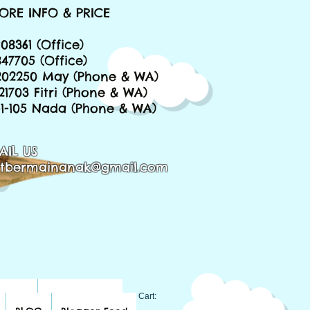
ORE INFO & PRICE
08361 (Office)
847705 (Office)
202250 May (Phone & WA)
221703 Fitri (Phone & WA)
651-105 Nada (Phone & WA)
AIL US
tbermainanak@gmail.com
BLOG
Blogger Feed
Cart: