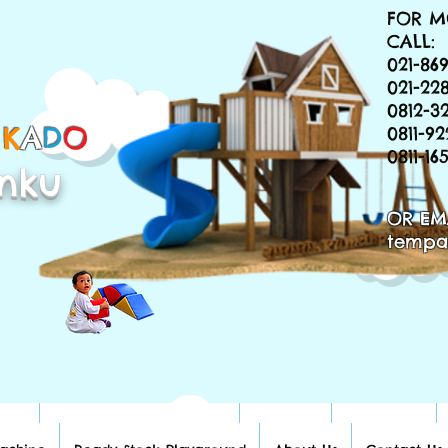
FOR M
CALL:
021-869
021-22
0812-3
&
K
A
D
O
0811-9
0811-1
nku
OR EM
tempa
hine
Ready Stock Playground
About Us
Contact Us