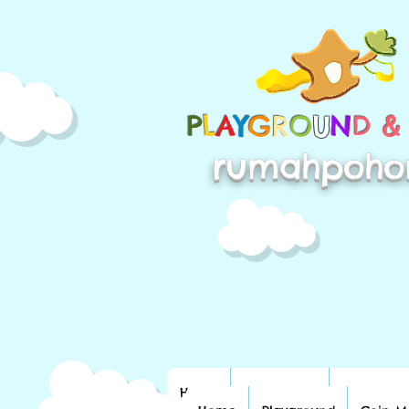
P
L
A
Y
G
R
O
U
N
D 
rumahpoho
Home
Playground
Coin Mac