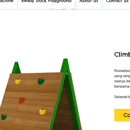
achine
Ready Stock Playground
About Us
Contact Us
Clim
Rumahpoh
yang simpl
sisinya d
berwarna-w
Selamat b
Co