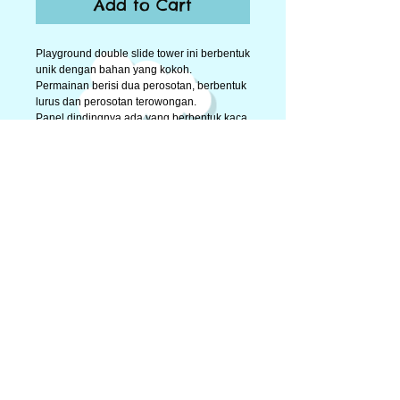
Add to Cart
Playground double slide tower ini berbentuk 
unik dengan bahan yang kokoh. 
Permainan berisi dua perosotan, berbentuk 
lurus dan perosotan terowongan. 
Panel dindingnya ada yang berbentuk kaca 
gelembung untuk mengintip ke luar dan ada 
permainan tic-tac-toe yang bisa diputar. 
Bisa dipakai untuk indoor playground dan 
outdoor playground. 
Details
Double slide tower ukuran 377x214x142 cm
in stock : 1 set
© 2014 by Big Toys Market. Proudly created by
rumahpohonku