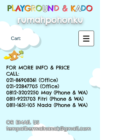
P
L
A
Y
G
R
O
U
N
D &
K
A
D
O
rumahpohonku
Cart:
FOR MORE INFO & PRICE
CALL:
021-86908361
(Office)
021-22847705
(Office)
0812-3202250
May (Phone & WA)
0811-9221703
Fitri (Phone & WA)
0811-1651-105
Nada (Phone & WA)
OR EMAIL US
tempatbermainanak@gmail.com