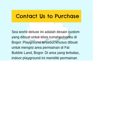
Contact Us to Purchase
Sea world deluxe ini adalah desain custom 
yang dibuat untuk klien rumahpohonku di 
Bogor. Playground tersebut khusus dibuat 
untuk mengisi area permainan di Fat 
Bubble Land, Bogor. Di area yang terbatas, 
indoor playground ini memiliki permainan 
panjatan, terowongan, jembatan, ayunan, 
perosotan, box mandi bola dan trampolin.
Tema sea world di indoor playground ini 
diganti sesuai tema permintaan klien untuk 
menambah daya tarik tampilannya.
Details
Sea World Playground Deluxe ukuran 7.58
x 3.45 x 2.8 m.