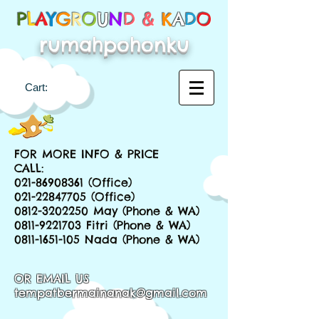
P
L
A
Y
G
R
O
U
N
D &
K
A
D
O
rumahpohonku
Cart:
FOR MORE INFO & PRICE
CALL:
021-86908361
(Office)
021-22847705
(Office)
0812-3202250
May (Phone & WA)
0811-9221703
Fitri (Phone & WA)
0811-1651-105
Nada (Phone & WA)
OR EMAIL US
tempatbermainanak@gmail.com