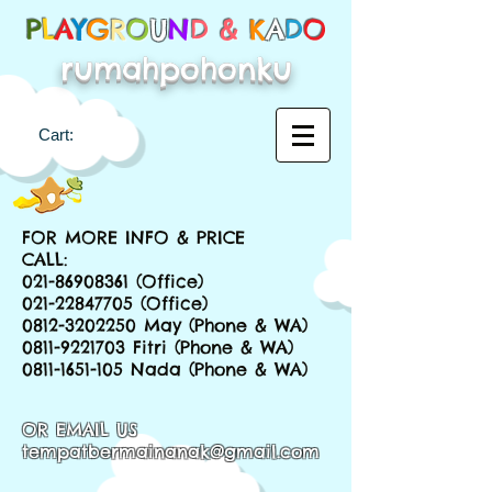
P
L
A
Y
G
R
O
U
N
D &
K
A
D
O
rumahpohonku
Cart:
FOR MORE INFO & PRICE
CALL:
021-86908361
(Office)
021-22847705
(Office)
0812-3202250
May (Phone & WA)
0811-9221703
Fitri (Phone & WA)
0811-1651-105
Nada (Phone & WA)
OR EMAIL US
tempatbermainanak@gmail.com