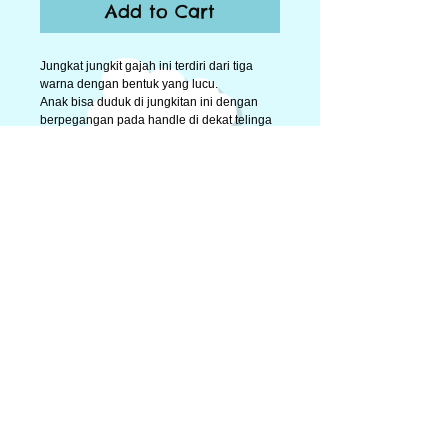
Add to Cart
Jungkat jungkit gajah ini terdiri dari tiga 
warna dengan bentuk yang lucu. 
Anak bisa duduk di jungkitan ini dengan 
berpegangan pada handle di dekat telinga 
gajah dan dengan nyaman meletakkan kaki 
di bagian pijakan yang tersedia. 
Pijakan kakinya dibuat bergerigi sehingga 
kaki anak tidak budah terpeleset. 
Details
Jungkitan gajah ukuran terpasangnya 84 x
30 x 46 cm.
© 2014 by Big Toys Market. Proudly created by
rumahpohonku