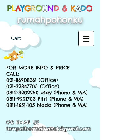
P
L
A
Y
G
R
O
U
N
D &
K
A
D
O
rumahpohonku
Cart:
FOR MORE INFO & PRICE
CALL:
021-86908361
(Office)
021-22847705
(Office)
0812-3202250
May (Phone & WA)
0811-9221703
Fitri (Phone & WA)
0811-1651-105
Nada (Phone & WA)
OR EMAIL US
tempatbermainanak@gmail.com