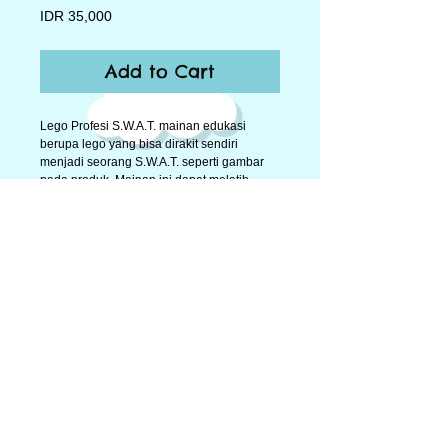
Price
IDR 35,000
Add to Cart
Lego Profesi S.W.A.T. mainan edukasi 
berupa lego yang bisa dirakit sendiri 
menjadi seorang S.W.A.T. seperti gambar 
pada produk. Mainan ini dapat melatih 
kreativitas anak dan mengembangkan 
imajinasi anak. Selain itu juga bisa melatih 
ketekunan, konsentrasi dan kesabaran 
anak ketika mengerjakan sesuatu. Sebuah 
figur seorang S.W.A.T. lengkap dengan 
aksesorisnya. Sangat cocok dijadikan 
sebagai koleksi anak, maupun sebagai 
hadiah ulang tahun untuk orang orang 
terdekat. Dikemas didalam box kemasan.
© 2014 by Big Toys Market. Proudly created by
rumahpohonku