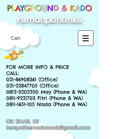
P
L
A
Y
G
R
O
U
N
D &
K
A
D
O
rumahpohonku
Cart:
FOR MORE INFO & PRICE
CALL:
021-86908361
(Office)
021-22847705
(Office)
0812-3202250
May (Phone & WA)
0811-9221703
Fitri (Phone & WA)
0811-1651-105
Nada (Phone & WA)
OR EMAIL US
tempatbermainanak@gmail.com