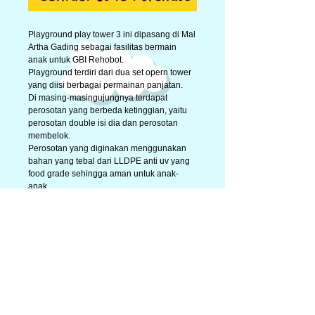
Playground play tower 3 ini dipasang di Mal 
Artha Gading sebagai fasilitas bermain 
anak untuk GBI Rehobot.
Playground terdiri dari dua set opern tower 
yang diisi berbagai permainan panjatan. 
Di masing-masingujungnya terdapat 
perosotan yang berbeda ketinggian, yaitu 
perosotan double isi dia dan perosotan 
membelok. 
Perosotan yang diginakan menggunakan 
bahan yang tebal dari LLDPE anti uv yang 
food grade sehingga aman untuk anak-
anak. 
Tidak usah kuatir perosotan berubah warna 
atau cepat rusak untuk fasilitas pemakaian 
umum. 
Terdapat juga panel-panel dengan sticker 
tematik binatang hutan. 
salah satu panelnya bertema mobil dengan 
setir yang dapat diputar. 