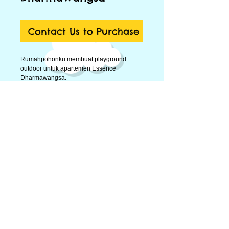
Contact Us to Purchase
Rumahpohonku membuat playground 
outdoor untuk apartemen Essence 
Dharmawangsa. 
Permainannya cukup simple, tiga buah 
tower yang dihubungkan dengan jembatan 
gantung dan terowongan. 
Terdapat perosotan membelok di salah satu 
towernya. 
Terdapat juga permainan tic-tac-toe yang 
dapat diputar. 
Untuk permainan satuan terdapat ayunan 
dengan dudukan fleksibel. 
© 2014 by Big Toys Market. Proudly created by
rumahpohonku