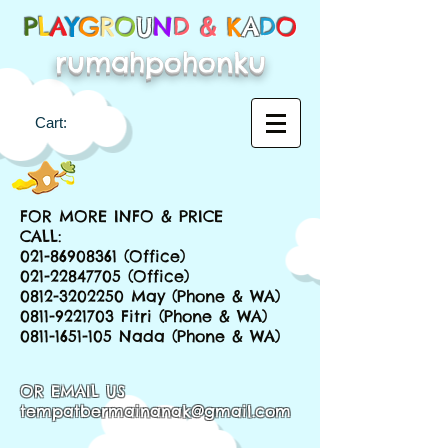
P
L
A
Y
G
R
O
U
N
D &
K
A
D
O
rumahpohonku
Cart:
FOR MORE INFO & PRICE
CALL:
021-86908361
(Office)
021-22847705
(Office)
0812-3202250
May (Phone & WA)
0811-9221703
Fitri (Phone & WA)
0811-1651-105
Nada (Phone & WA)
OR EMAIL US
tempatbermainanak@gmail.com