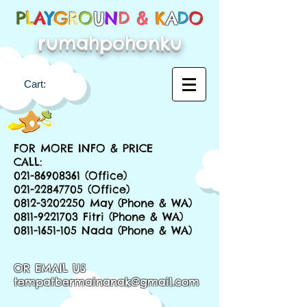
P
L
A
Y
G
R
O
U
N
D &
K
A
D
O
rumahpohonku
Cart:
FOR MORE INFO & PRICE
CALL:
021-86908361
(Office)
021-22847705
(Office)
0812-3202250
May (Phone & WA)
0811-9221703
Fitri (Phone & WA)
0811-1651-105
Nada (Phone & WA)
OR EMAIL US
tempatbermainanak@gmail.com