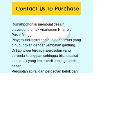
Contact Us to Purchase
Rumahpohonku membuat desain 
playground untuk Apartemen Nifarro di 
Pasar Minggu. 
Playground terdiri dari dua buah tower yang 
dihubungkan dengan jembatan gantung. 
Di tiap tower terdapat perosotan yang 
berbeda ketinggian sehingga bisa dipakai 
oleh anak yang lebih kecil dan juga lebih 
besar. 
Perosotan spiral dan perosotan belok dari 
bahan LLDPE anti uv dapat dipakai tanpa 
kuatir akan terjadi retak atau mudah 
menipis.
Untuk naik ke playground dapat melalui 
tangga atau panjat tali. 
Terdapat juga permainan berdiri sendiri 
seperti ayunan, monkey bar, jungkat jungkit 
dan mainan per bentuk ikan hiu dan kuda-
kudaan. 
Permainan yang sangat lengkap untuk 
fasilitas bermain di apartemen. 