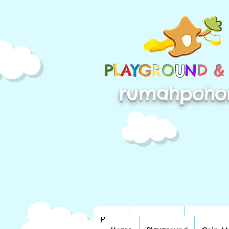
P
L
A
Y
G
R
O
U
N
D 
rumahpoho
Home
Playground
Coin Mac