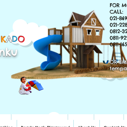
FOR M
CALL:
021-869
021-22
0812-3
&
K
A
D
O
0811-9
0811-1
nku
OR EM
tempa
hine
Ready Stock Playground
About Us
Contact Us