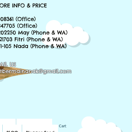
ORE INFO & PRICE
08361 (Office)
847705 (Office)
202250 May (Phone & WA)
221703 Fitri (Phone & WA)
651-105 Nada (Phone & WA)
AIL US
tbermainanak@gmail.com
BLOG
Blogger Feed
Cart: