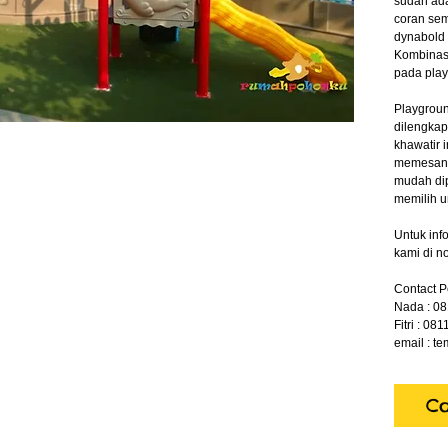
sudah ada
coran sem
dynabold 
Kombinasi
pada play
Playgroun
dilengkap
khawatir i
memesan p
mudah dip
memilih u
Untuk inf
kami di 
Contact P
Nada : 0
Fitri : 08
email : 
Co