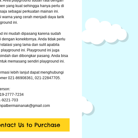
. Area playground sudah rata dengan
en yang kuat sehingga hanya perlu di
saja sebagai perkuatan mainan ini.
 warna yang cerah menjadi daya tarik
ground ini.
d ini mudah dipasang karena sudah
i dengan konektornya. Anda tidak perlu
nstalasi yang lama dan sulit apabila
layground ini. Playground ini juga
indah dan dibongkar pasang. Anda bisa
ntuk memasang sendiri playground ini.
ormasi lebih lanjut dapat menghubungi
nomer 021-86908361, 021-22847705.
erson:
819-2777-7234
11-9221-703
tempatbermainanak@gmail.com
ntact Us to Purchase