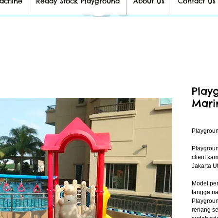
achine
Ready Stock Playground
About Us
Contact Us
Play
Mari
Playgroun
Playgroun
client ka
Jakarta U
Model per
tangga na
Playgroun
renang se