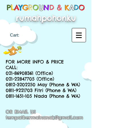
P
L
A
Y
G
R
O
U
N
D &
K
A
D
O
rumahpohonku
Cart:
FOR MORE INFO & PRICE
CALL:
021-86908361
(Office)
021-22847705
(Office)
0812-3202250
May (Phone & WA)
0811-9221703
Fitri (Phone & WA)
0811-1651-105
Nada (Phone & WA)
OR EMAIL US
tempatbermainanak@gmail.com