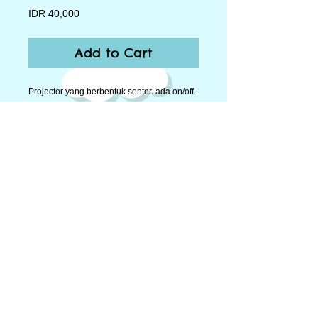
Price
IDR 40,000
Add to Cart
Projector yang berbentuk senter. ada on/off.
Include 6 Disk dalam 1 disk ada 8 gambar 
yang dapat dipasang di lampu yang 
berfungsi sebagai lensa untuk 
mendapatkan gambar sesuai yang di 
pantulkan projector.. Tinggi 12cm
Memakai batere kancing 3 pcs. Volumetrik 
1kg
© 2014 by Big Toys Market. Proudly created by
rumahpohonku