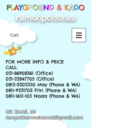
P
L
A
Y
G
R
O
U
N
D &
K
A
D
O
rumahpohonku
Cart:
FOR MORE INFO & PRICE
CALL:
021-86908361
(Office)
021-22847705
(Office)
0812-3202250
May (Phone & WA)
0811-9221703
Fitri (Phone & WA)
0811-1651-105
Nada (Phone & WA)
OR EMAIL US
tempatbermainanak@gmail.com