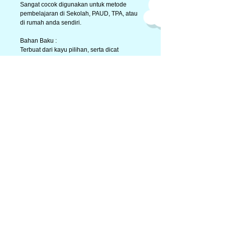
Sangat cocok digunakan untuk metode 
pembelajaran di Sekolah, PAUD, TPA, atau 
di rumah anda sendiri.
Bahan Baku :
Terbuat dari kayu pilihan, serta dicat 
dengan cat non toxic warna-warni yang 
aman dan disukai anak-anak.
Jenis :
Mainan puzzle peraga wudhu yang dapat 
dibongkar-pasang untuk memudahkan 
anak mengenal dan menghafal tata cara 
sholat.
Keunggulan :
Memiliki warna-warni yang menarik dan 
sangat disukai anak, aman untuk anak-anak 
karena terbuat dari kayu pilihan serta cat 
yang digunakan juga cat pilihan.
Details
size = 30 x 22 cm