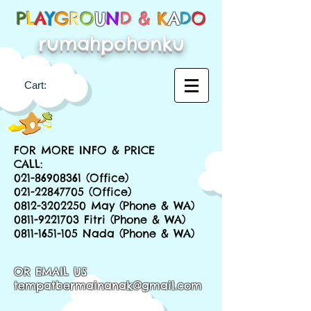
P
L
A
Y
G
R
O
U
N
D &
K
A
D
O
rumahpohonku
Cart:
FOR MORE INFO & PRICE
CALL:
021-86908361
(Office)
021-22847705
(Office)
0812-3202250
May (Phone & WA)
0811-9221703
Fitri (Phone & WA)
0811-1651-105
Nada (Phone & WA)
OR EMAIL US
tempatbermainanak@gmail.com