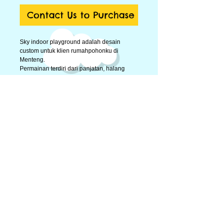
Contact Us to Purchase
Sky indoor playground adalah desain 
custom untuk klien rumahpohonku di 
Menteng. 
Permainan terdiri dari panjatan, halang 
rintang, jembatan keseimbangan, 
terowongan, jembatan lengkung, perosotan 
dan box mandi bola. ada juga permainan 
ride on untuk berkeliling di area indoor 
playground bagian bawah. 
Details
Sky Indoor Playground ukuran 6 x 4 m
© 2014 by Big Toys Market. Proudly created by
rumahpohonku