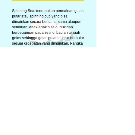
Spinning Seat merupakan permainan gelas
putar atau spinning cup yang bisa
dimainkan secara bersama-sama ataupun
sendirian. Anak-anak bisa duduk dan
berpegangan pada setir di bagian tengah
gelas sehingga gelas putar ini bisa berputar
sesuai kecepatan yang diinginkan. Rangka
besi terbuat dari besi galvanis dan memiliki
bentuk yang unik.
Selamat Bermain !!!
Detail
Spinning Seat ukuran dia 150 x 200 cm
© 2014 by Big Toys Market. Proudly created by
rumahpohonku