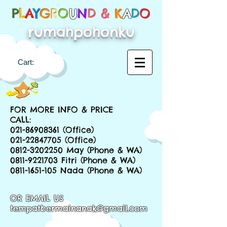
P
L
A
Y
G
R
O
U
N
D &
K
A
D
O
rumahpohonku
Cart:
FOR MORE INFO & PRICE
CALL:
021-86908361
(Office)
021-22847705
(Office)
0812-3202250
May (Phone & WA)
0811-9221703
Fitri (Phone & WA)
0811-1651-105
Nada (Phone & WA)
OR EMAIL US
tempatbermainanak@gmail.com