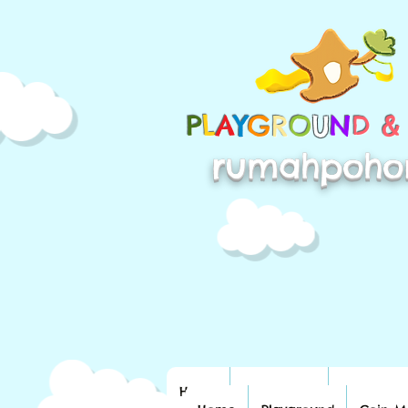
P
L
A
Y
G
R
O
U
N
D 
rumahpoho
Home
Playground
Coin Mac