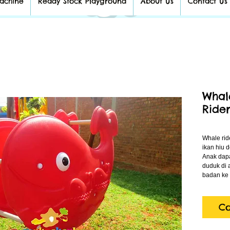
achine
Ready Stock Playground
About Us
Contact Us
Whal
Ride
Whale rid
ikan hiu d
Anak dapa
duduk di 
badan ke 
Co