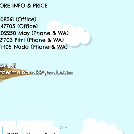
ORE INFO & PRICE
08361 (Office)
847705 (Office)
202250 May (Phone & WA)
221703 Fitri (Phone & WA)
651-105 Nada (Phone & WA)
AIL US
tbermainanak@gmail.com
BLOG
Blogger Feed
Cart: