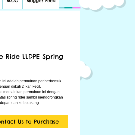
BLOG
Blogger Feed
e Ride LLDPE Spring
r
e ini adalah permainan per berbentuk 
engan diikuti 2 ikan kecil. 
t memainkan permainan ini dengan 
atas spring rider sambil mendorongkan 
depan dan ke belakang. 
ntact Us to Purchase