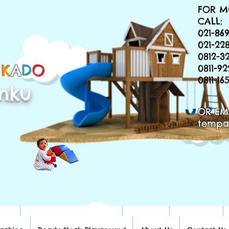
FOR M
CALL:
021-869
021-22
0812-3
&
K
A
D
O
0811-9
0811-1
nku
OR EM
tempa
hine
Ready Stock Playground
About Us
Contact Us