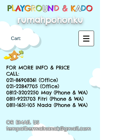
P
L
A
Y
G
R
O
U
N
D &
K
A
D
O
rumahpohonku
Cart:
FOR MORE INFO & PRICE
CALL:
021-86908361
(Office)
021-22847705
(Office)
0812-3202250
May (Phone & WA)
0811-9221703
Fitri (Phone & WA)
0811-1651-105
Nada (Phone & WA)
OR EMAIL US
tempatbermainanak@gmail.com