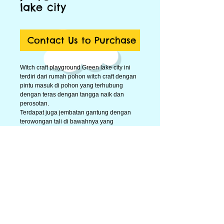
lake city
Contact Us to Purchase
Witch craft playground Green lake city ini 
terdiri dari rumah pohon witch craft dengan 
pintu masuk di pohon yang terhubung 
dengan teras dengan tangga naik dan 
perosotan. 
Terdapat juga jembatan gantung dengan 
terowongan tali di bawahnya yang 
menghubungikan rumah pohon dengan 
tower terbuka yang berisi permainan 
monkey bar, ayunan, panjat dinding dan 
panjatan ramp.
Ada juga jembatan gantung untuk anak 
yang lebih kecil yang dipasang terpisah dari 
rumah pohon. 
Details