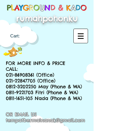
P
L
A
Y
G
R
O
U
N
D &
K
A
D
O
rumahpohonku
Cart:
FOR MORE INFO & PRICE
CALL:
021-86908361
(Office)
021-22847705
(Office)
0812-3202250
May (Phone & WA)
0811-9221703
Fitri (Phone & WA)
0811-1651-105
Nada (Phone & WA)
OR EMAIL US
tempatbermainanak@gmail.com