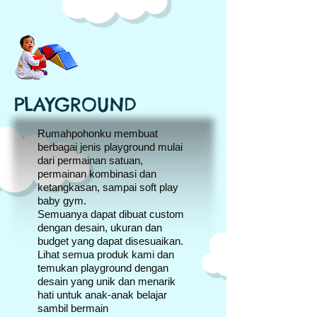
PLAYGROUND
Rumahpohonku membuat
berbagai jenis playground mulai
dari permainan satuan,
permainan kombinasi dan
ketangkasan, sampai soft play
baby gym.
Semuanya dapat dibuat custom
dengan desain, ukuran dan
budget yang dapat disesuaikan.
Lihat semua produk kami dan
temukan playground dengan
desain yang unik dan menarik
hati untuk anak-anak belajar
sambil bermain