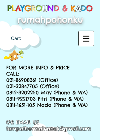
P
L
A
Y
G
R
O
U
N
D &
K
A
D
O
rumahpohonku
Cart:
FOR MORE INFO & PRICE
CALL:
021-86908361
(Office)
021-22847705
(Office)
0812-3202250
May (Phone & WA)
0811-9221703
Fitri (Phone & WA)
0811-1651-105
Nada (Phone & WA)
OR EMAIL US
tempatbermainanak@gmail.com